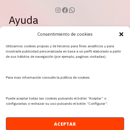
Instagram
Facebook
WhatsApp
Ayuda
Consentimiento de cookies
Política de Privacidad
Utilizamos cookies propias y de terceros para fines analíticos y para
mostrarle publicidad personalizada en base a un perfil elaborado a partir
Aviso Legal
de sus hábitos de navegación (por ejemplo, paginas visitadas).
Política de cookies
Contacto
Para mas información consulte la política de cookies.
Puede aceptar todas las cookies pulsando el botón “Aceptar” o
configurarlas o rechazar su uso pulsando el botón “Configurar”.
Copyright © | 2026 Psicóloga Sandra Cuenca
by
ACEPTAR
OP365Solution